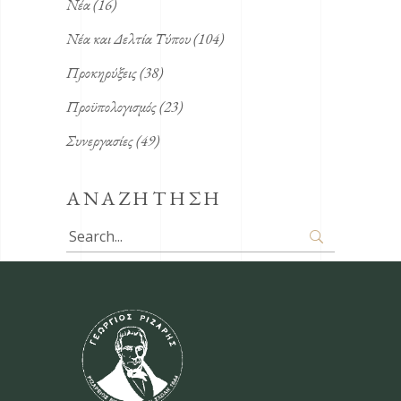
Νέα
(16)
Νέα και Δελτία Τύπου
(104)
Προκηρύξεις
(38)
Προϋπολογισμός
(23)
Συνεργασίες
(49)
ΑΝΑΖΗΤΗΣΗ
Search
for: